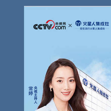
财经
教育
乡村振兴
生态环境
一带一路
大国智造
大国展会
大国保险
云顶对话
CCTV.节目官网
直播
节目单
栏目
片库