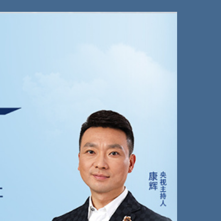
艺术
汽车
数智
5G
产业+
时尚
天气
才艺
网展
央央好物