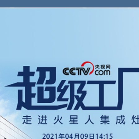
央博
非遗
文化
旅游
科普
健康
乐龄
阅读
云起
超级工厂
智敬中国
全民健康
颜选攻略
海洋
热播榜
总台企业白名单