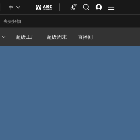
中
央央好物
超级工厂
超级周末
直播间
合体育
亚冬会