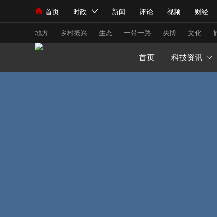
首页
时政
新闻
评论
视频
财经
人民领袖习近平
直播
海外频道
片库
iPanda
栏目大全
联播+
English
中国领导人
节目单
Монгол
听音
央视快评
微视频
习
地方
乡村振兴
生态
一带一路
央博
文化
首页
科技资讯
总台春晚
网络春晚
共产党员网
秧纪录
新闻
国内
国际
评论
经济
军事
人民领袖习近平
联播+
热解读
天天学习
视频
小央视频
小央直播
直播中国
熊猫
现场
前线
比划
快看
蓝海中国
新兵
体育
直播
竞猜
2026年世界杯
2026
VIP会员
CCTV奥林匹克频道
生活体育大会