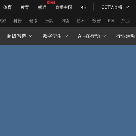
体育
教育
熊猫
直播中国
4K
CCTV.直播
式妙语
主持人
下载央视影音
热解读
天天学习
旅游
科普
健康
乐龄
阅读
艺术
数智
5G
产业+
超级智造
数字孪生
AI+在行动
行业活动
纪录片网
国家大剧院
大型活动
科技
法治
文娱
人物
公益
图片
习式妙语
央视快评
央视网评
光华锐评
锋面
频道
VR/AR
4K专区
全景新闻
请入列
人生第一次
人生第二次
年冬奥会
CBA
NBA
中超
国足
国际足球
网球
综
体育江湖
文化体育
冰雪道路
足球道路