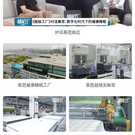
对话慕思姚总
慕思健康睡眠工厂
慕思超级实验室