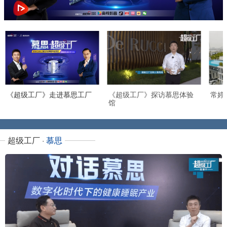
《超级工厂》走进慕思工厂
《超级工厂》探访慕思体验
常婷
馆
超级工厂 ·
慕思